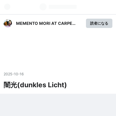
MEMENTO MORI AT CARPE
読者になる
DIEM
2025
-
10
-
16
闇光(dunkles Licht)